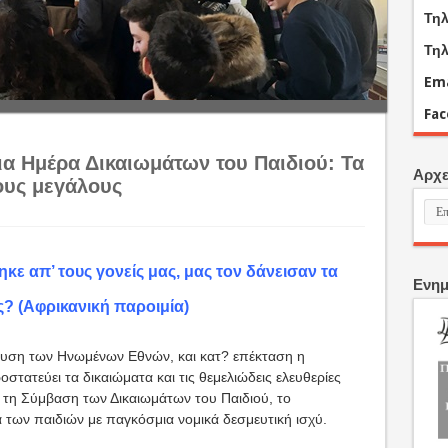
Τηλ
Τηλ
Ema
Fa
ια Ημέρα Δικαιωμάτων του Παιδιού: Τα
Αρχε
ους μεγάλους
Αρχ
άρθ
ε απ’ τους γονείς μας, μας τον δάνεισαν τα
Ενημ
ς? (Αφρικανική παροιμία)
λευση των Ηνωμένων Εθνών, και κατ? επέκταση η
στατεύει τα δικαιώματα και τις θεμελιώδεις ελευθερίες
 τη Σύμβαση των Δικαιωμάτων του Παιδιού, το
α των παιδιών με παγκόσμια νομικά δεσμευτική ισχύ.