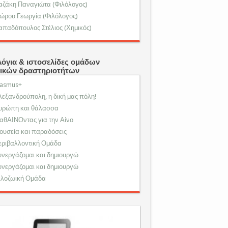
αζάκη Παναγιώτα (Φιλόλογος)
ώρου Γεωργία (Φιλόλογος)
απαδόπουλος Στέλιος (Χημικός)
λόγια & ιστοσελίδες ομάδων
ικών δραστηριοτήτων
rasmus+
λεξανδρούπολη, η δική μας πόλη!
υρώπη και θάλασσα
αθΑΙΝΟντας για την Αίνο
ουσεία και παραδόσεις
εριβαλλοντική Ομάδα
υνεργάζομαι και δημιουργώ
υνεργάζομαι και δημιουργώ
ιλοζωική Ομάδα