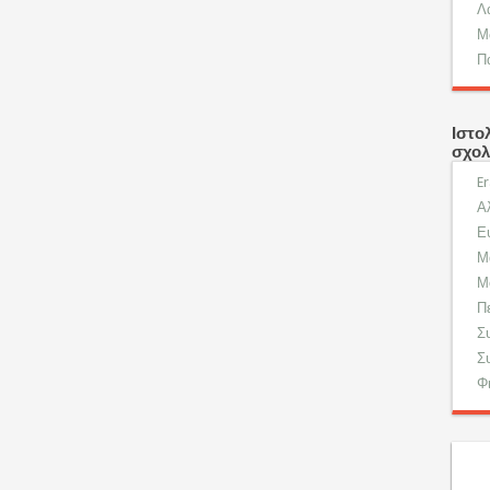
Λ
Μ
Π
Ιστο
σχολ
E
Α
Ε
Μ
Μ
Π
Σ
Σ
Φ