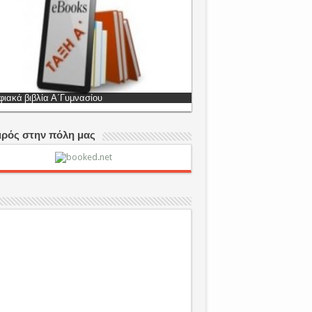
ιακά βιβλία Β΄Γυμνασίου
ιρός στην πόλη μας