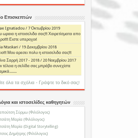
ίο Επισκεπτών
ae Ignatiadou
/
7 Οκτωβρίου 2019
 ωραια η ιστοσελιδα σας!!! Χαιρετίσματα απο
ο!!!! Ειστε υπεροχοι!
a Ntaskari
/
19 Δεκεμβρίου 2018
ιο!!! Μου αρεσει πολυ η ιστοσελιδα σας!!!
ίνα Σαρρή 2017 - 2018
/
20 Νοεμβρίου 2017
ι τέλεια η σελίδα σας μπράβο συνεχίστε
ικά........
ίτε όλα τα σχόλια - Γράψτε το δικό σας!
λόγια και ιστοσελίδες καθηγητών
απούτση Σύρμω (Φιλόλογος)
ιτσάτη Μαρία (Φιλόλογος)
τσάτη Μαρία (Digital Storytelling)
τσος Δημήτρης (Φιλόλογος)