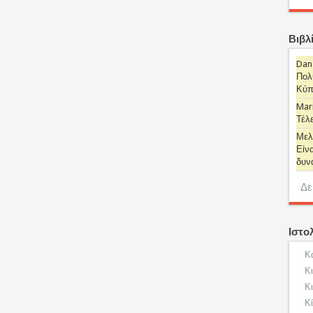
Βιβλ
Dan
Πολυ
Κύπρ
Mari
Τέλε
Μελ
Είνα
δυναμ
Δε
Ιστο
Κ
Κ
Κι
Κί