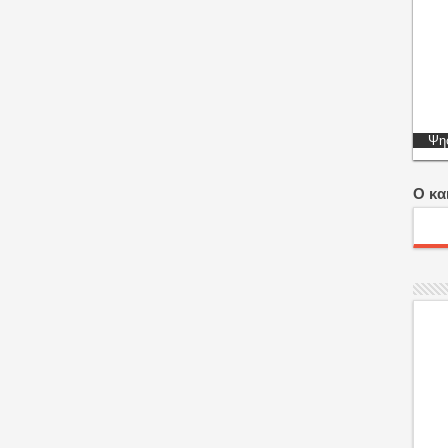
Ψηφ
Ο κα