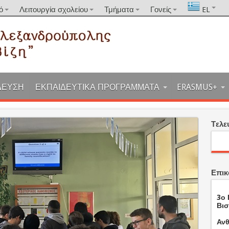
ό
Λειτουργία σχολείου
Τμήματα
Γονείς
EL
ΔΕΥΣΗ
ΕΚΠΑΙΔΕΥΤΙΚΑ ΠΡΟΓΡΑΜΜΑΤΑ
ERASMUS+
Tελε
Επικ
3ο 
Βισ
Ανθ