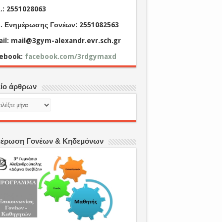
.: 2551028063
. Ενημέρωσης Γονέων: 2551082563
il: mail@3gym-alexandr.evr.sch.gr
cebook:
facebook.com/3rdgymaxd
ίο άρθρων
είο
ρων
έρωση Γονέων & Κηδεμόνων