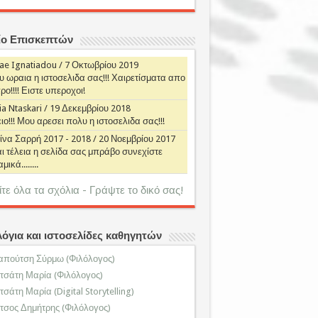
ίο Επισκεπτών
ae Ignatiadou
/
7 Οκτωβρίου 2019
 ωραια η ιστοσελιδα σας!!! Χαιρετίσματα απο
ο!!!! Ειστε υπεροχοι!
a Ntaskari
/
19 Δεκεμβρίου 2018
ιο!!! Μου αρεσει πολυ η ιστοσελιδα σας!!!
ίνα Σαρρή 2017 - 2018
/
20 Νοεμβρίου 2017
ι τέλεια η σελίδα σας μπράβο συνεχίστε
ικά........
ίτε όλα τα σχόλια - Γράψτε το δικό σας!
λόγια και ιστοσελίδες καθηγητών
απούτση Σύρμω (Φιλόλογος)
ιτσάτη Μαρία (Φιλόλογος)
τσάτη Μαρία (Digital Storytelling)
τσος Δημήτρης (Φιλόλογος)