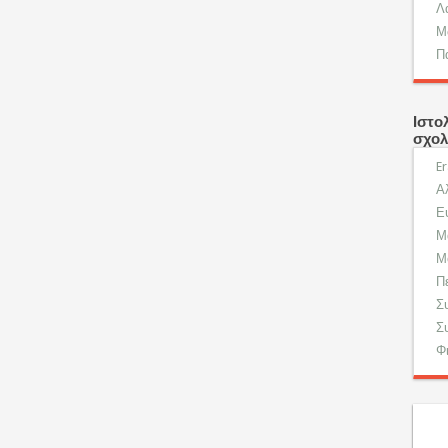
Λ
Μ
Π
Ιστο
σχολ
E
Α
Ε
Μ
Μ
Π
Σ
Σ
Φ