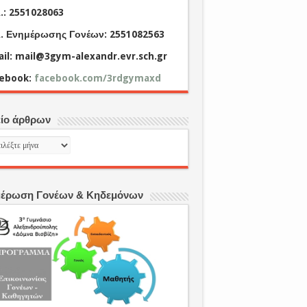
.: 2551028063
. Ενημέρωσης Γονέων: 2551082563
il: mail@3gym-alexandr.evr.sch.gr
cebook:
facebook.com/3rdgymaxd
ίο άρθρων
είο
ρων
έρωση Γονέων & Κηδεμόνων