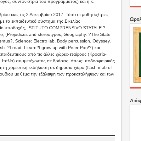
ογος, συντονίστρια του προγράμματος) και η κ.
ίου έως τις 2 Δεκεμβρίου 2017. Τόσο οι μαθητές/τριες
Ωρολ
με το εκπαιδευτικό σύστημα της Σικελίας
είο υποδοχής, ISTITUTO COMPRENSIVO STATALE ?
(Prejudices and stereotypes, Geography: ?The State
mus?, Science: Electro lab, Body percussion, Odyssey,
sh: ?I read, I learn?I grow up with Peter Pan!?) και
παιδευτικούς από τις άλλες χώρες-εταίρους (Κροατία-
, Ιταλία) συμμετέχοντας σε δράσεις, όπως: ποδοσφαιρικός
όρμητη χορευτική εκδήλωση σε δημόσιο χώρο (flash mob of
ουδιού με θέμα την εξάλειψη των προκαταλήψεων και των
Διάκ