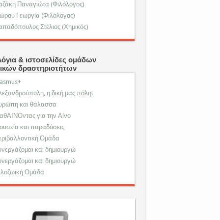
αζάκη Παναγιώτα (Φιλόλογος)
ώρου Γεωργία (Φιλόλογος)
απαδόπουλος Στέλιος (Χημικός)
λόγια & ιστοσελίδες ομάδων
ικών δραστηριοτήτων
rasmus+
λεξανδρούπολη, η δική μας πόλη!
υρώπη και θάλασσα
αθΑΙΝΟντας για την Αίνο
ουσεία και παραδόσεις
εριβαλλοντική Ομάδα
υνεργάζομαι και δημιουργώ
υνεργάζομαι και δημιουργώ
ιλοζωική Ομάδα