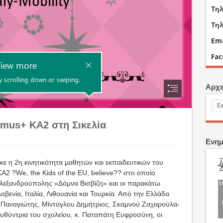
Τηλ
Τηλ
Ema
Fa
Αρχε
Αρχ
άρθ
smus+ KA2 στη Σικελία
Ενημ
κε η 2η κινητικότητα μαθητών και εκπαιδευτικών του
 ?We, the Kids of the EU, believe?? στο οποίο
Αλεξανδρούπολης «Δόμνα Βισβίζη» και οι παρακάτω
οβενία, Ιταλία, Λιθουανία και Τουρκία. Από την Ελλάδα
ς Παναγιώτης, Μίντογλου Δημήτριος, Σκαμνού Ζαχαρούλα-
ευθύντρια του σχολείου, κ. Παταπάτη Ευφροσύνη, οι