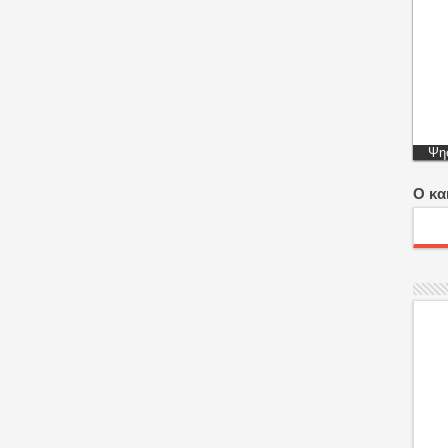
Ψηφ
Ο κα