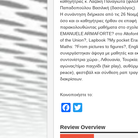
καθηγήτριες κ. Λαζάκη Παναγιώτα (φιλόλ
Παπαδοπούλου Βασιλική (δασολόγος).
H συνάντηση διήρκεσε από τις 26 Νοεμβρ
όσο και οι καθηγήτριες ήρθαν σε επαφή 
παρακολουθώντας μαθήματα στο σχολ
EMANUELE ARMAFORTE? στο Altofonte, 
of the Union?, Lapbook ?My pocket Eras
Maths: ?From pictures to figures?, Engli
συνεργάστηκαν άψογα με μαθητές και εκ
συντονίστρια χώρα-, Λιθουανία, Τουρκία
αγώνας/τίμιο παιχνίδι (fair play), αυθ
peace), φεστιβάλ και σύνθεση ραπ τραγ
διακρίσεων.
Κοινοποιήστε το:
Facebook
Twitter
Review Overview