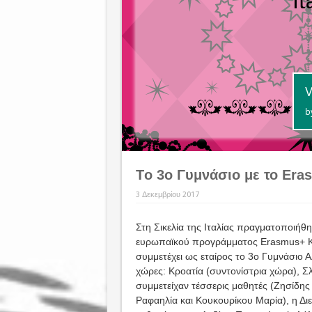
Tο 3ο Γυμνάσιο με το Era
3 Δεκεμβρίου 2017
Στη Σικελία της Ιταλίας πραγματοποιήθη
ευρωπαϊκού προγράμματος Erasmus+ KA2
συμμετέχει ως εταίρος το 3ο Γυμνάσιο 
χώρες: Κροατία (συντονίστρια χώρα), Σλ
συμμετείχαν τέσσερις μαθητές (Ζησίδη
Ραφαηλία και Κουκουρίκου Μαρία), η Δι