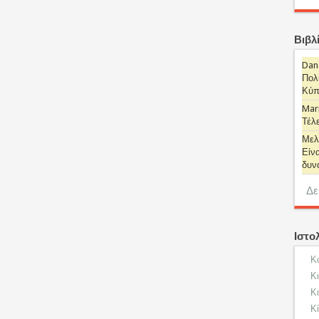
Βιβλ
Dan
Πολυ
Κύπρ
Mari
Τέλε
Μελ
Είνα
δυναμ
Δε
Ιστο
Κ
Κ
Κι
Κί