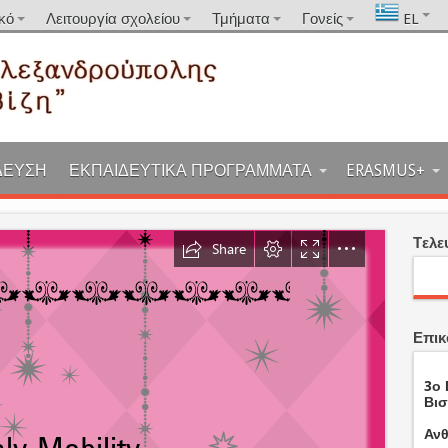
κό
Λειτουργία σχολείου
Τμήματα
Γονείς
EL
ΔΕΥΣΗ
ΕΚΠΑΙΔΕΥΤΙΚΑ ΠΡΟΓΡΑΜΜΑΤΑ
ERASMUS+
Tελε
Επικ
3ο 
Βισ
Ανθ