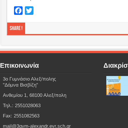
Facebook
Twitter
Share !
Επικοινωνία
Διακρίσ
3o Γυμνάσιο Αλεξ/πολης
"Δόμνα Βισβίζη"
Ανθεμίου 1, 68100 Αλεξ/πολη
Τηλ.: 2551028063
Fax: 2551082563
mail@3gym-alexandr.evr.sch.gr