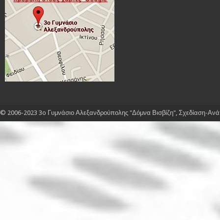
© 2006-2023 3o Γυμνάσιο Αλεξανδρούπολης "Δόμνα Βισβίζη", Σχεδίαση-Ανάπ