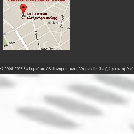
© 2006-2023 3o Γυμνάσιο Αλεξανδρούπολης "Δόμνα Βισβίζη", Σχεδίαση-Ανάπ