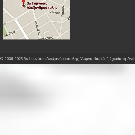
© 2006-2023 3o Γυμνάσιο Αλεξανδρούπολης "Δόμνα Βισβίζη", Σχεδίαση-Ανάπ