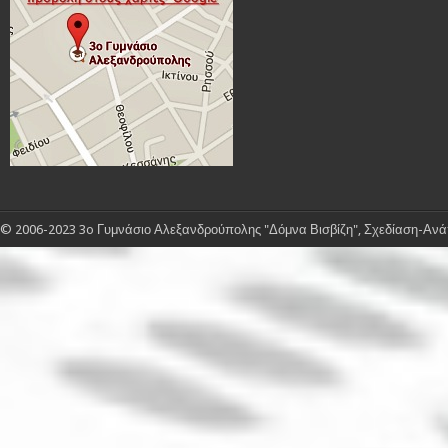
© 2006-2023 3o Γυμνάσιο Αλεξανδρούπολης "Δόμνα Βισβίζη", Σχεδίαση-Ανάπ